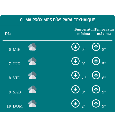
CLIMA PRÓXIMOS DÍAS PARA COYHAIQUE
Temperatura
Temperatur
Día
mínima
máxima
6
MIÉ
0°
8°
7
JUE
0°
5°
8
VIE
-1°
8°
9
SÁB
0°
9°
10
DOM
2°
9°