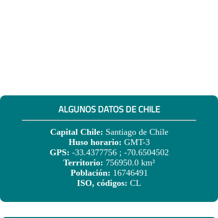
ALGUNOS DATOS DE CHILE
Capital Chile:
Santiago de Chile
Huso horario:
GMT-3
GPS:
-33.4377756 ; -70.6504502
Territorio:
756950.0 km²
Población:
16746491
ISO, códigos:
CL