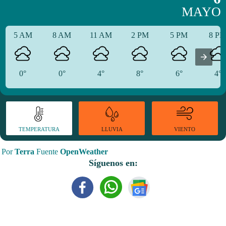
MAYO
5 AM
8 AM
11 AM
2 PM
5 PM
8 P
0°
0°
4°
8°
6°
4°
TEMPERATURA
VIENTO
LLUVIA
Por
Terra
Fuente
OpenWeather
Síguenos en: