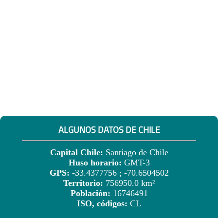
ALGUNOS DATOS DE CHILE
Capital Chile:
Santiago de Chile
Huso horario:
GMT-3
GPS:
-33.4377756 ; -70.6504502
Territorio:
756950.0 km²
Población:
16746491
ISO, códigos:
CL