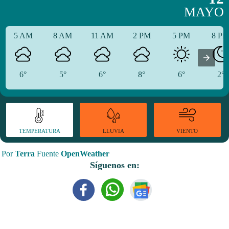
MAYO
5 AM
8 AM
11 AM
2 PM
5 PM
8 P
6°
5°
6°
8°
6°
2°
TEMPERATURA
VIENTO
LLUVIA
Por
Terra
Fuente
OpenWeather
Síguenos en: