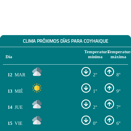
CLIMA PRÓXIMOS DÍAS PARA COYHAIQUE
Temperatura
Temperatur
Día
mínima
máxima
12
MAR
2°
8°
13
MIÉ
1°
9°
14
JUE
2°
7°
15
VIE
0°
6°