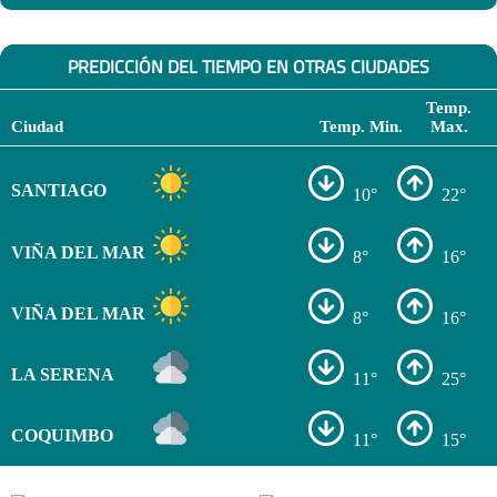
PREDICCIÓN DEL TIEMPO EN OTRAS CIUDADES
Temp.
Ciudad
Temp. Min.
Max.
SANTIAGO
10°
22°
VIÑA DEL MAR
8°
16°
VIÑA DEL MAR
8°
16°
LA SERENA
11°
25°
COQUIMBO
11°
15°