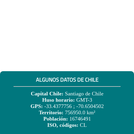
ALGUNOS DATOS DE CHILE
Capital Chile:
Santiago de Chile
Huso horario:
GMT-3
GPS:
-33.4377756 ; -70.6504502
Territorio:
756950.0 km²
Población:
16746491
ISO, códigos:
CL