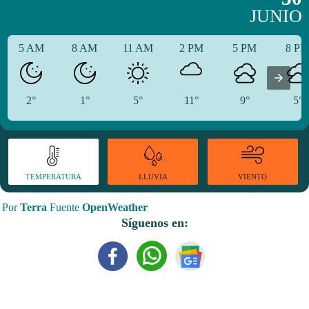
JUNIO
5 AM
8 AM
11 AM
2 PM
5 PM
8 P
2°
1°
5°
11°
9°
5°
TEMPERATURA
VIENTO
LLUVIA
Por
Terra
Fuente
OpenWeather
Síguenos en: