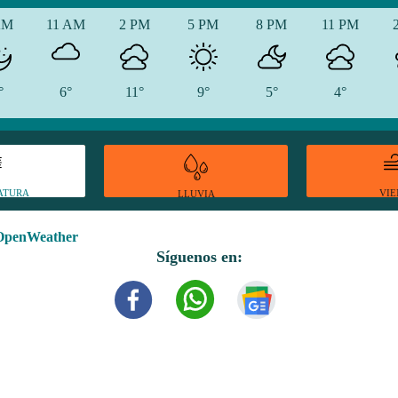
AM
11 AM
2 PM
5 PM
8 PM
11 PM
°
6°
11°
9°
5°
4°
ATURA
VI
LLUVIA
OpenWeather
Síguenos en: