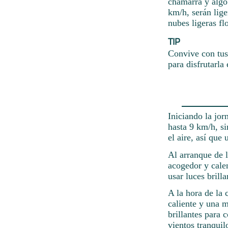
chamarra y algo 
km/h, serán lige
nubes ligeras fl
TIP
Convive con tus
para disfrutarla
Iniciando la jor
hasta 9 km/h, si
el aire, así que
Al arranque de l
acogedor y cale
usar luces brill
A la hora de la 
caliente y una m
brillantes para 
vientos tranquil