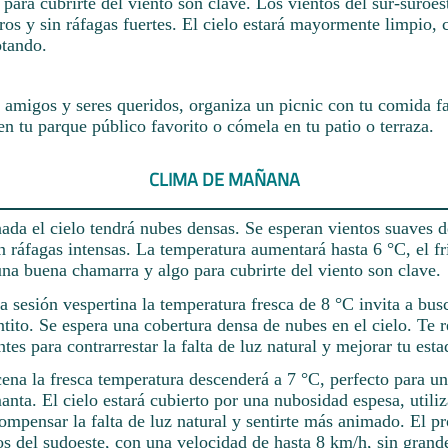
para cubrirte del viento son clave. Los vientos del sur-suroes
ros y sin ráfagas fuertes. El cielo estará mayormente limpio,
otando.
 amigos y seres queridos, organiza un picnic con tu comida fa
 en tu parque público favorito o cómela en tu patio o terraza.
CLIMA DE MAÑANA
nada el cielo tendrá nubes densas. Se esperan vientos suaves d
n ráfagas intensas. La temperatura aumentará hasta 6 °C, el fr
 una buena chamarra y algo para cubrirte del viento son clave.
a sesión vespertina la temperatura fresca de 8 °C invita a bus
ntito. Se espera una cobertura densa de nubes en el cielo. T
antes para contrarrestar la falta de luz natural y mejorar tu es
cena la fresca temperatura descenderá a 7 °C, perfecto para u
anta. El cielo estará cubierto por una nubosidad espesa, utiliz
compensar la falta de luz natural y sentirte más animado. El p
os del sudoeste, con una velocidad de hasta 8 km/h, sin grand