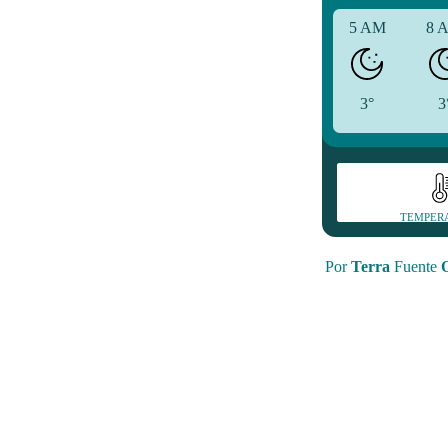
5 AM
8 
3°
3
TEMPER
Por
Terra
Fuente