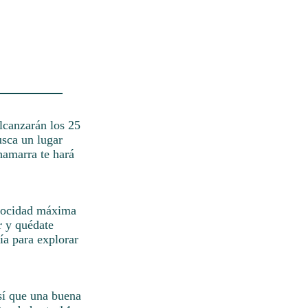
alcanzarán los 25
usca un lugar
hamarra te hará
velocidad máxima
r y quédate
ía para explorar
así que una buena