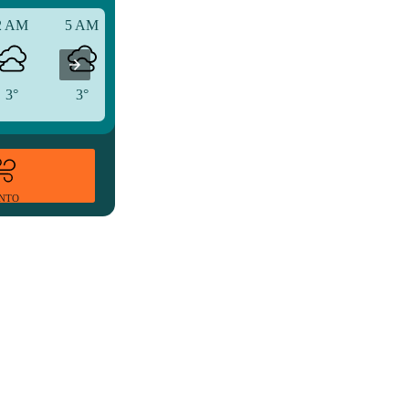
2 AM
5 AM
8 AM
3°
3°
5°
ENTO