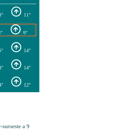
3°
11°
3°
9°
5°
14°
8°
14°
4°
12°
-suroeste a 9