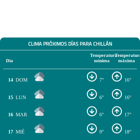
CLIMA PRÓXIMOS DÍAS PARA CHILLÁN
Temperatura
Temperatur
Día
mínima
máxima
14
DOM
7°
16°
15
LUN
6°
16°
16
MAR
6°
17°
17
MIÉ
9°
18°