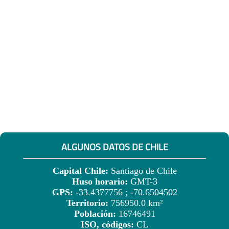
ALGUNOS DATOS DE CHILE
Capital Chile:
Santiago de Chile
Huso horario:
GMT-3
GPS:
-33.4377756 ; -70.6504502
Territorio:
756950.0 km²
Población:
16746491
ISO, códigos:
CL