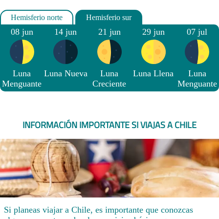
08 jun
14 jun
21 jun
29 jun
07 jul
Luna
Luna Nueva
Luna
Luna Llena
Luna
Menguante
Creciente
Menguante
INFORMACIÓN IMPORTANTE SI VIAJAS A CHILE
Si planeas viajar a Chile, es importante que conozcas