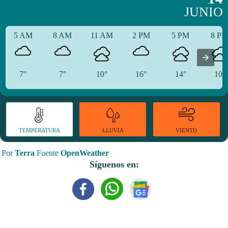
JUNIO
5 AM
8 AM
11 AM
2 PM
5 PM
8 P
7°
7°
10°
16°
14°
10°
TEMPERATURA
VIENTO
LLUVIA
Por
Terra
Fuente
OpenWeather
Síguenos en: