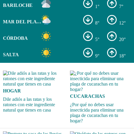
BARILOCHE
1°
7°
MAR DEL PLATA
8°
12°
CÓRDOBA
5°
20°
SALTA
9°
18°
HOGAR
CUCARACHAS
Dile adiós a las ratas y los
ratones con este ingrediente
¿Por qué no debes usar
natural que tienes en casa
insecticida para eliminar una
plaga de cucarachas en tu
hogar?