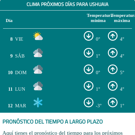
CLIMA PRÓXIMOS DÍAS PARA USHUAIA
Temperatura
Temperatur
Día
mínima
máxima
8
VIE
0°
4°
9
SÁB
1°
4°
10
DOM
0°
5°
11
LUN
1°
4°
12
MAR
-3°
1°
PRONÓSTICO DEL TIEMPO A LARGO PLAZO
Aquí tienes el pronóstico del tiempo para los próximos