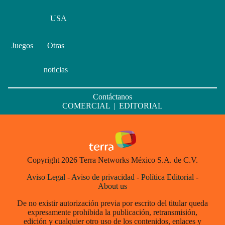
USA
Juegos
Otras
noticias
Contáctanos
COMERCIAL
|
EDITORIAL
Copyright 2026 Terra Networks México S.A. de C.V.
Aviso Legal
-
Aviso de privacidad
-
Política Editorial
-
About us
De no existir autorización previa por escrito del titular queda
expresamente prohibida la publicación, retransmisión,
edición y cualquier otro uso de los contenidos, enlaces y