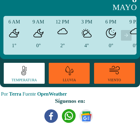
MAYO
6 AM
9 AM
12 PM
3 PM
6 PM
9 P
1°
0°
2°
4°
0°
0°
TEMPERATURA
VIENTO
LLUVIA
Por
Terra
Fuente
OpenWeather
Síguenos en: