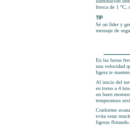
iluminación inte
fresca de 1 °C,
TIP
Sé un líder y ge
mensaje de segu
En las horas fre
una velocidad q
ligera te mante
Al inicio del tu
en torno a 4 km/
un buen momento
temperatura será
Conforme avanza 
evita estar muc
ligeras flotando.