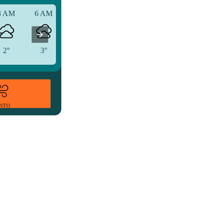
3 AM
6 AM
9 AM
2°
3°
3°
ENTO