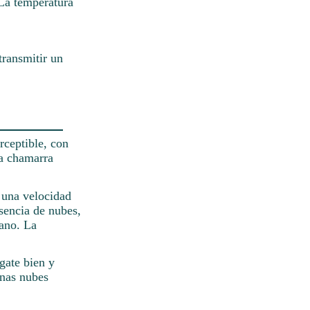
 La temperatura
transmitir un
rceptible, con
na chamarra
n una velocidad
esencia de nubes,
cano. La
gate bien y
unas nubes