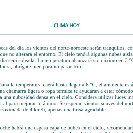
CLIMA HOY
scas del día los vientos del norte-noroeste serán tranquilos, co
que no alterará el entorno. El cielo tendrá algunas nubes aisla
día será soleada. La temperatura alcanzará su máximo en 3 °C,
era, abrígate bien para no pasar frío.
ana la temperatura caerá hasta llegar a 6 °C, el ambiente está
Una chamarra ligera o ropa térmica te ayudarán a estar cómodo
a una nubosidad densa en el cielo. Considera utilizar luces in
tural para mejorar tu ánimo. Se esperan vientos suaves del nor
proximada de 4 km/h, apenas una brisa agradable.
noche habrá una espesa capa de nubes en el cielo, recomendam