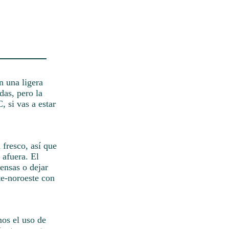
n una ligera
das, pero la
 si vas a estar
 fresco, así que
 afuera. El
tensas o dejar
te-noroeste con
os el uso de