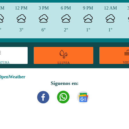
AM
12 PM
3 PM
6 PM
9 PM
12 AM
°
3°
6°
2°
1°
1°
ATURA
VI
LLUVIA
OpenWeather
Síguenos en: