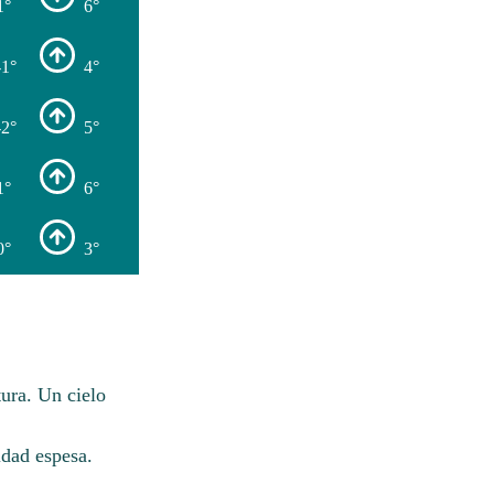
1°
6°
-1°
4°
-2°
5°
1°
6°
0°
3°
ura. Un cielo
dad espesa.