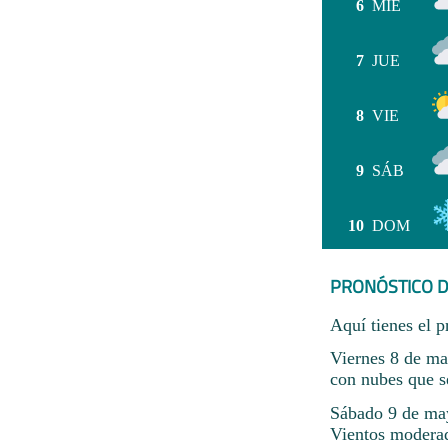
6
MIÉ
7
JUE
8
VIE
9
SÁB
10
DOM
PRONÓSTICO D
Aquí tienes el p
Viernes 8 de ma
con nubes que s
Sábado 9 de may
Vientos modera