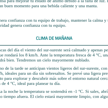
nsa para mejorar tu estado de ánimo debido a la falta de luz.
 un buen momento para una bebida caliente y una manta.
nera confianza con tu equipo de trabajo, mantener la calma y 
ridad genera confianza con tu equipo.
CLIMA DE MAÑANA
scas del día el viento del sur-sureste será calmado y apenas pe
ue rondará los 8 km/h. Ante la temperatura fresca de 4 °C, u
ndrá bien. Tendremos un cielo mayormente nublado.
rno de la tarde se anticipan vientos ligeros del sur-sureste, co
h, ideales para un día sin sobresaltos. Se prevé una ligera pr
 para explorar y descubrir más sobre el entorno natural cer
 de 4 °C, ideal para planear tu día.
la noche la temperatura se sostendrá en -1 °C. Si sales, abrí
ho tiempo afuera. El cielo estará mayormente limpio, con alg