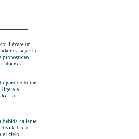
jor llévate un
endamos bajar la
e pronostican
s abiertas.
to para disfrutar
 ligera a
ado. La
.
a bebida caliente
ctividades al
 el cielo.