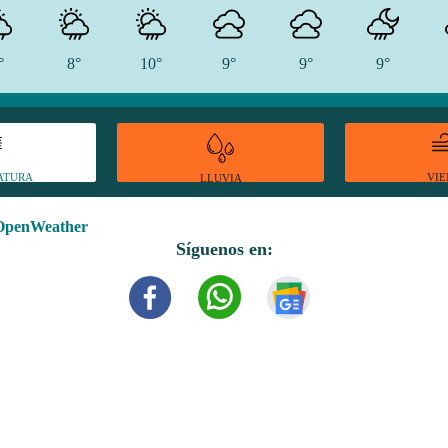
°
8°
10°
9°
9°
9°
ATURA
VI
LLUVIA
OpenWeather
Síguenos en: