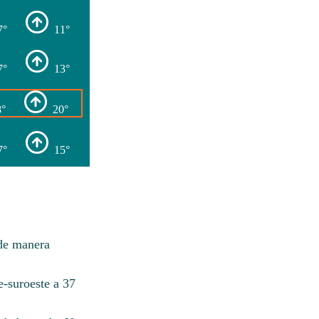
7°
11°
7°
13°
8°
20°
7°
15°
 de manera
e-suroeste a 37