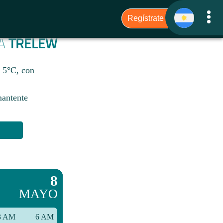
RA
TRELEW
e 5°C, con
mantente
8
MAYO
3 AM
6 AM
9 AM