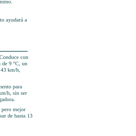
ánimo.
to ayudará a
. Conduce con
a de 9 °C, un
a 43 km/h,
mento para
km/h, sin ser
gadora.
, pero mejor
sur de hasta 13