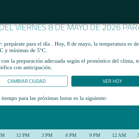
 DEL VIERNES 8 DE MAYO DE 2026 PA
: prepárate para el día . Hoy, 8 de mayo, la temperatura es d
C y mínimas de 5°C.
 con la preparación adecuada según el pronóstico del clima, 
ifica con anticipación.​
CAMBIAR CIUDAD
VER HOY
 tiempo para las próximas horas es la siguiente:
AM
12 PM
3 PM
6 PM
9 PM
12 AM