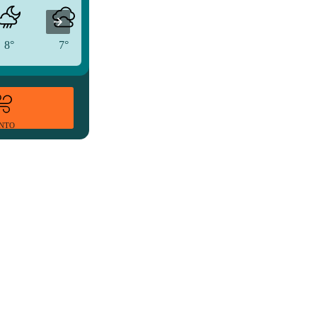
8°
7°
7°
ENTO