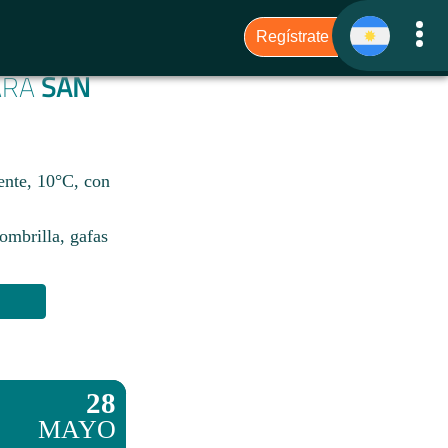
PARA
SAN
ente, 10°C, con
sombrilla, gafas
28
MAYO