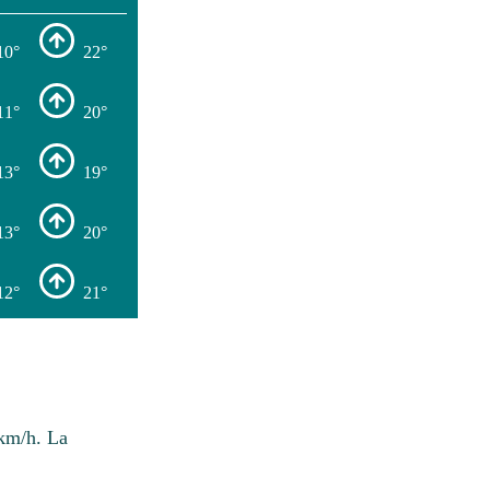
10°
22°
11°
20°
13°
19°
13°
20°
12°
21°
km/h. La