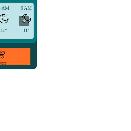
3 AM
6 AM
9 AM
11°
11°
14°
ENTO