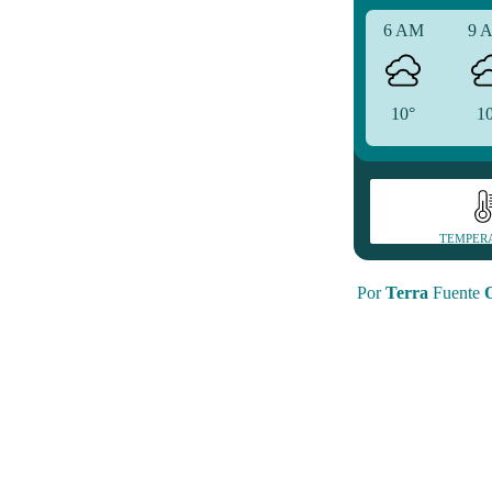
6 AM
9 
10°
1
TEMPER
Por
Terra
Fuente