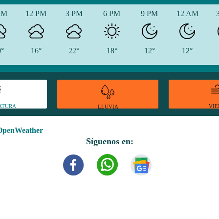
AM
12 PM
3 PM
6 PM
9 PM
12 AM
0°
16°
22°
18°
12°
12°
ATURA
VI
LLUVIA
OpenWeather
Síguenos en: