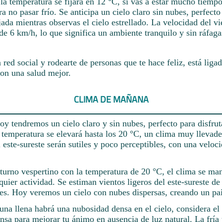
la temperatura se fijará en 12 °C, si vas a estar mucho tiempo
ra no pasar frío. Se anticipa un cielo claro sin nubes, perfect
jada mientras observas el cielo estrellado. La velocidad del v
 de 6 km/h, lo que significa un ambiente tranquilo y sin ráfaga
red social y rodearte de personas que te hace feliz, está liga
on una salud mejor.
CLIMA DE MAÑANA
y tendremos un cielo claro y sin nubes, perfecto para disfrut
 temperatura se elevará hasta los 20 °C, un clima muy llevade
 este-sureste serán sutiles y poco perceptibles, con una velo
 turno vespertino con la temperatura de 20 °C, el clima se ma
quier actividad. Se estiman vientos ligeros del este-sureste d
tes. Hoy veremos un cielo con nubes dispersas, creando un pai
luna llena habrá una nubosidad densa en el cielo, considera el
nsa para mejorar tu ánimo en ausencia de luz natural. La fría