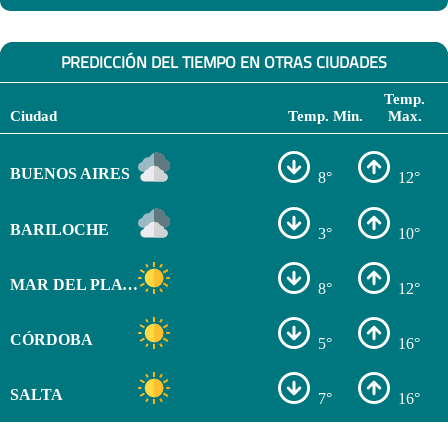
PREDICCIÓN DEL TIEMPO EN OTRAS CIUDADES
Temp.
Ciudad
Temp. Min.
Max.
BUENOS AIRES
8°
12°
BARILOCHE
3°
10°
MAR DEL PLATA
8°
12°
CÓRDOBA
5°
16°
SALTA
7°
16°