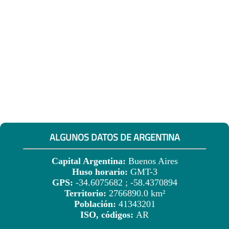
ALGUNOS DATOS DE ARGENTINA
Capital Argentina:
Buenos Aires
Huso horario:
GMT-3
GPS:
-34.6075682 ; -58.4370894
Territorio:
2766890.0 km²
Población:
41343201
ISO, códigos:
AR