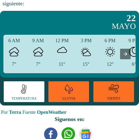
siguiente:
22
MAYO
6 AM
9 AM
12 PM
3 PM
6 PM
9 P
7°
7°
11°
15°
12°
6°
TEMPERATURA
VIENTO
LLUVIA
Por
Terra
Fuente
OpenWeather
Síguenos en: