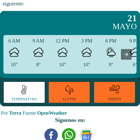
siguiente:
21
MAYO
6 AM
9 AM
12 PM
3 PM
6 PM
9 P
10°
8°
10°
10°
9°
6°
TEMPERATURA
VIENTO
LLUVIA
Por
Terra
Fuente
OpenWeather
Síguenos en: