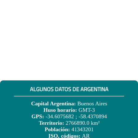
ALGUNOS DATOS DE ARGENTINA
Capital Argentina:
Buenos Aires
Huso horario:
GMT-3
GPS:
-34.6075682 ; -58.4370894
Territorio:
2766890.0 km²
Población:
41343201
ISO, códigos:
AR