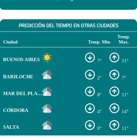
PREDICCIÓN DEL TIEMPO EN OTRAS CIUDADES
Temp.
Ciudad
Temp. Min.
Max.
BUENOS AIRES
7°
11°
BARILOCHE
2°
7°
MAR DEL PLATA
8°
11°
CÓRDOBA
4°
14°
SALTA
9°
11°