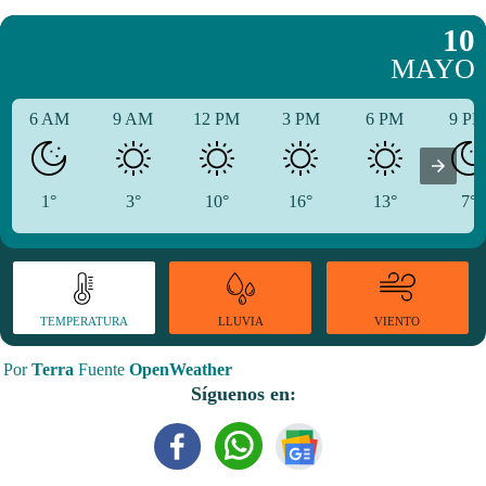
10
MAYO
6 AM
9 AM
12 PM
3 PM
6 PM
9 P
1°
3°
10°
16°
13°
7°
TEMPERATURA
VIENTO
LLUVIA
Por
Terra
Fuente
OpenWeather
Síguenos en: