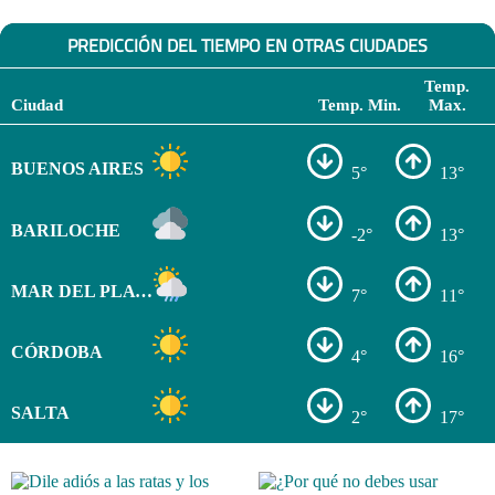
PREDICCIÓN DEL TIEMPO EN OTRAS CIUDADES
Temp.
Ciudad
Temp. Min.
Max.
BUENOS AIRES
5°
13°
BARILOCHE
-2°
13°
MAR DEL PLATA
7°
11°
CÓRDOBA
4°
16°
SALTA
2°
17°