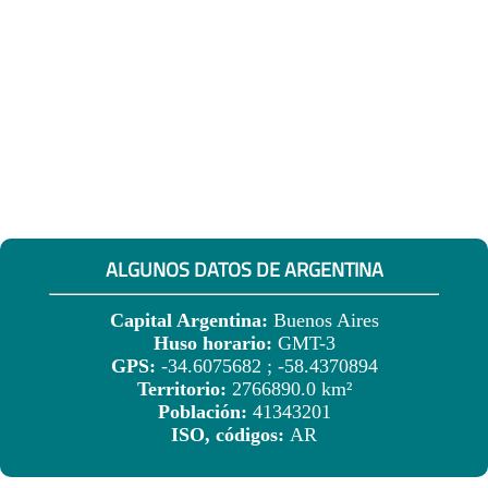
ALGUNOS DATOS DE ARGENTINA
Capital Argentina:
Buenos Aires
Huso horario:
GMT-3
GPS:
-34.6075682 ; -58.4370894
Territorio:
2766890.0 km²
Población:
41343201
ISO, códigos:
AR