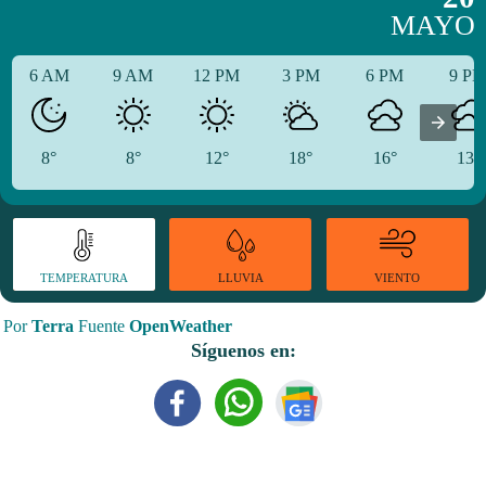
MAYO
6 AM
9 AM
12 PM
3 PM
6 PM
9 P
8°
8°
12°
18°
16°
13°
TEMPERATURA
VIENTO
LLUVIA
Por
Terra
Fuente
OpenWeather
Síguenos en: