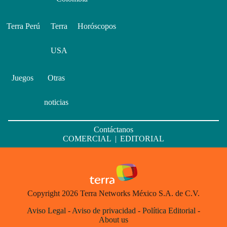
Terra Perú
Terra
Horóscopos
USA
Juegos
Otras
noticias
Contáctanos
COMERCIAL
|
EDITORIAL
Copyright 2026 Terra Networks México S.A. de C.V.
Aviso Legal
-
Aviso de privacidad
-
Política Editorial
-
About us