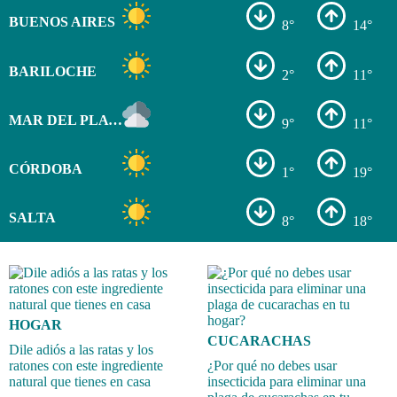
BUENOS AIRES
8°
14°
BARILOCHE
2°
11°
MAR DEL PLATA
9°
11°
CÓRDOBA
1°
19°
SALTA
8°
18°
HOGAR
CUCARACHAS
Dile adiós a las ratas y los
ratones con este ingrediente
¿Por qué no debes usar
natural que tienes en casa
insecticida para eliminar una