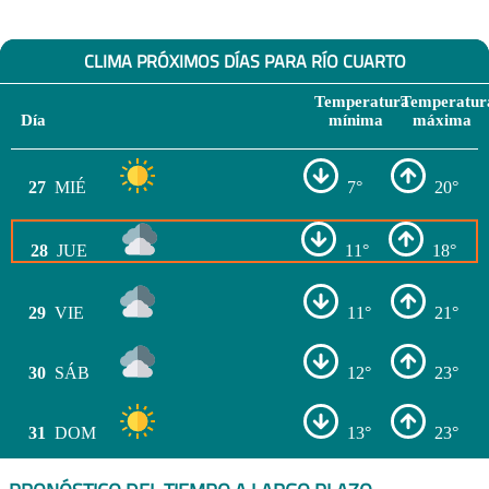
CLIMA PRÓXIMOS DÍAS PARA RÍO CUARTO
Temperatura
Temperatur
Día
mínima
máxima
27
MIÉ
7°
20°
28
JUE
11°
18°
29
VIE
11°
21°
30
SÁB
12°
23°
31
DOM
13°
23°