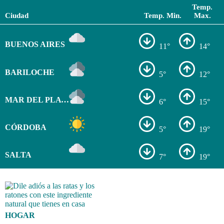
Temp.
Ciudad
Temp. Min.
Max.
BUENOS AIRES
11°
14°
BARILOCHE
5°
12°
MAR DEL PLATA
6°
15°
CÓRDOBA
5°
19°
SALTA
7°
19°
HOGAR