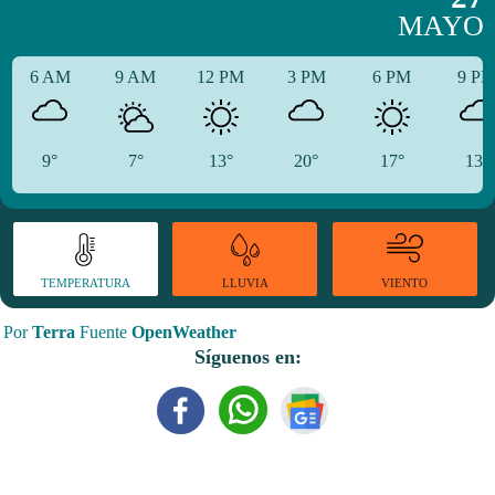
MAYO
6 AM
9 AM
12 PM
3 PM
6 PM
9 P
9°
7°
13°
20°
17°
13°
TEMPERATURA
VIENTO
LLUVIA
Por
Terra
Fuente
OpenWeather
Síguenos en: