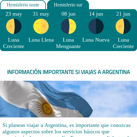
23 may
31 may
08 jun
14 jun
21 jun
Luna
Luna Llena
Luna
Luna Nueva
Luna
Creciente
Menguante
Creciente
INFORMACIÓN IMPORTANTE SI VIAJAS A ARGENTINA
Si planeas viajar a Argentina, es importante que conozcas
algunos aspectos sobre los servicios básicos que