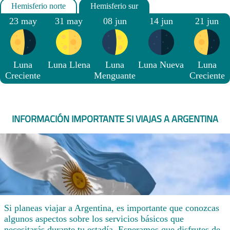
23 may
31 may
08 jun
14 jun
21 jun
Luna
Luna Llena
Luna
Luna Nueva
Luna
Creciente
Menguante
Creciente
INFORMACIÓN IMPORTANTE SI VIAJAS A ARGENTINA
Si planeas viajar a Argentina, es importante que conozcas
algunos aspectos sobre los servicios básicos que
necesitarás durante tu estadía. Esperamos que disfrutes de