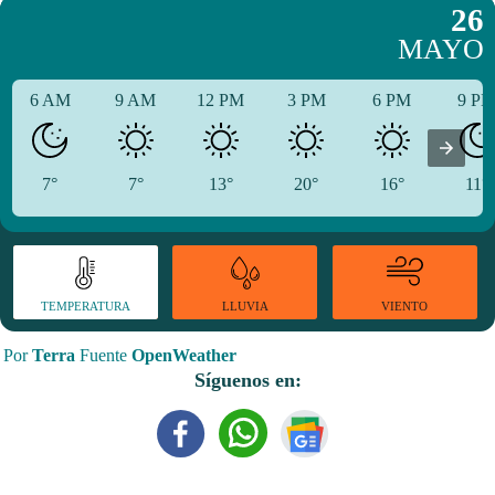
26
MAYO
6 AM
9 AM
12 PM
3 PM
6 PM
9 P
7°
7°
13°
20°
16°
11°
TEMPERATURA
VIENTO
LLUVIA
Por
Terra
Fuente
OpenWeather
Síguenos en: