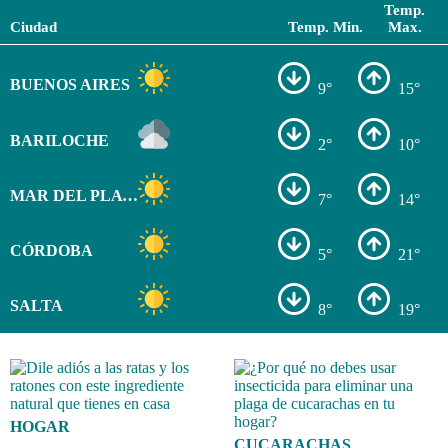
Temp.
Ciudad
Temp. Min.
Max.
BUENOS AIRES
9°
15°
BARILOCHE
2°
10°
MAR DEL PLATA
7°
14°
CÓRDOBA
5°
21°
SALTA
8°
19°
HOGAR
CUCARACHAS