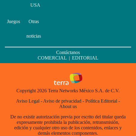
USA
Juegos
Otras
noticias
Contáctanos
COMERCIAL
|
EDITORIAL
Copyright 2026 Terra Networks México S.A. de C.V.
Aviso Legal
-
Aviso de privacidad
-
Política Editorial
-
About us
De no existir autorización previa por escrito del titular queda
expresamente prohibida la publicación, retransmisión,
edición y cualquier otro uso de los contenidos, enlaces y
demás elementos componentes.