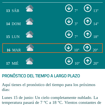
13
SÁB
7°
13°
14
DOM
3°
14°
15
LUN
7°
18°
16
MAR
10°
20°
17
MIÉ
10°
20°
PRONÓSTICO DEL TIEMPO A LARGO PLAZO
Aquí tienes el pronóstico del tiempo para los próximos
días:
Lunes 15 de junio: Un cielo completamente nublado. La
temperatura pasará de 7 °C a 18 °C. Vientos constantes de