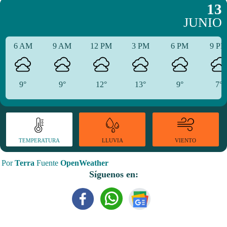
13
JUNIO
6 AM
9 AM
12 PM
3 PM
6 PM
9 P
9°
9°
12°
13°
9°
7°
TEMPERATURA
VIENTO
LLUVIA
Por
Terra
Fuente
OpenWeather
Síguenos en: