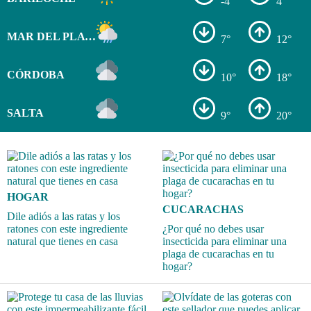
-4°
4°
MAR DEL PLATA
7°
12°
CÓRDOBA
10°
18°
SALTA
9°
20°
HOGAR
CUCARACHAS
Dile adiós a las ratas y los
ratones con este ingrediente
¿Por qué no debes usar
natural que tienes en casa
insecticida para eliminar una
plaga de cucarachas en tu
hogar?