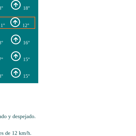
8°
18°
11°
12°
8°
16°
7°
15°
8°
15°
indo y despejado.
es de 12 km/h.