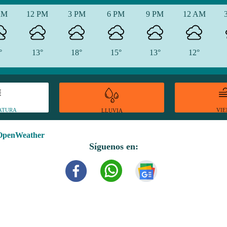
AM
12 PM
3 PM
6 PM
9 PM
12 AM
°
13°
18°
15°
13°
12°
ATURA
VI
LLUVIA
OpenWeather
Síguenos en: