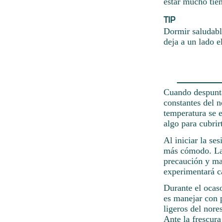
estar mucho tiem
TIP
Dormir saludable
deja a un lado e
Cuando despunta
constantes del 
temperatura se e
algo para cubrir
Al iniciar la se
más cómodo. La 
precaución y man
experimentará c
Durante el ocas
es manejar con 
ligeros del nore
Ante la frescura