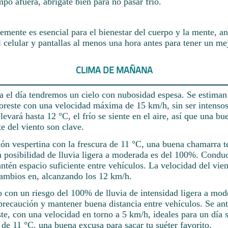
po afuera, abrígate bien para no pasar frío.
mente es esencial para el bienestar del cuerpo y la mente, a
l celular y pantallas al menos una hora antes para tener un me
CLIMA DE MAÑANA
 el día tendremos un cielo con nubosidad espesa. Se estiman
noreste con una velocidad máxima de 15 km/h, sin ser intenso
levará hasta 12 °C, el frío se siente en el aire, así que una b
te del viento son clave.
sión vespertina con la frescura de 11 °C, una buena chamarra te
posibilidad de lluvia ligera a moderada es del 100%. Condu
tén espacio suficiente entre vehículos. La velocidad del vien
ambios en, alcanzando los 12 km/h.
o con un riesgo del 100% de lluvia de intensidad ligera a mod
precaución y mantener buena distancia entre vehículos. Se ant
ste, con una velocidad en torno a 5 km/h, ideales para un día s
 de 11 °C, una buena excusa para sacar tu suéter favorito.