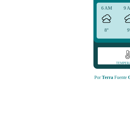
6 AM
9 
8°
9
TEMPER
Por
Terra
Fuente