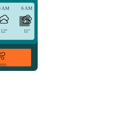
3 AM
6 AM
9 AM
12°
11°
12°
ENTO