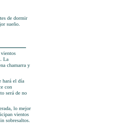
ntes de dormir
jor sueño.
 vientos
s. La
uena chamarra y
 hará el día
ce con
to será de no
erada, lo mejor
icipan vientos
in sobresaltos.