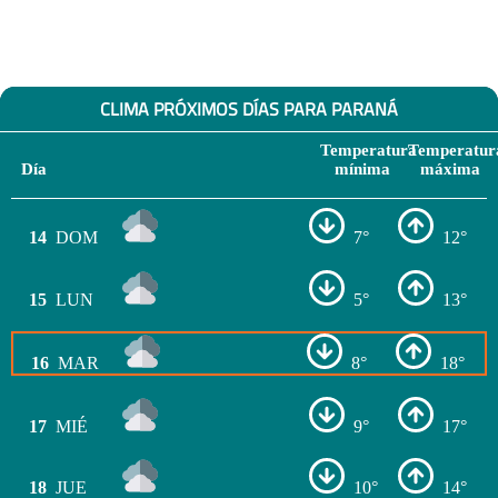
CLIMA PRÓXIMOS DÍAS PARA PARANÁ
Temperatura
Temperatur
Día
mínima
máxima
14
DOM
7°
12°
15
LUN
5°
13°
16
MAR
8°
18°
17
MIÉ
9°
17°
18
JUE
10°
14°