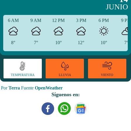
JUNIO
6 AM
9 AM
12 PM
3 PM
6 PM
9 P
8°
7°
10°
12°
10°
7°
TEMPERATURA
VIENTO
LLUVIA
Por
Terra
Fuente
OpenWeather
Síguenos en: