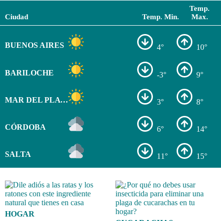
Temp.
Ciudad
Temp. Min.
Max.
BUENOS AIRES
4°
10°
BARILOCHE
-3°
9°
MAR DEL PLATA
3°
8°
CÓRDOBA
6°
14°
SALTA
11°
15°
HOGAR