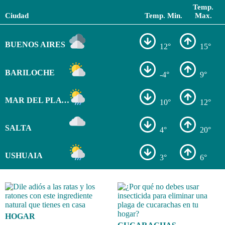
Temp.
Ciudad
Temp. Min.
Max.
BUENOS AIRES
12°
15°
BARILOCHE
-4°
9°
MAR DEL PLATA
10°
12°
SALTA
4°
20°
USHUAIA
3°
6°
HOGAR