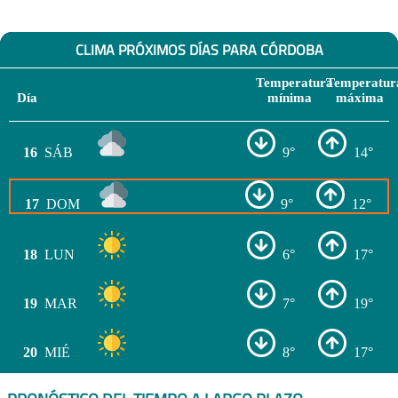
CLIMA PRÓXIMOS DÍAS PARA CÓRDOBA
Temperatura
Temperatur
Día
mínima
máxima
16
SÁB
9°
14°
17
DOM
9°
12°
18
LUN
6°
17°
19
MAR
7°
19°
20
MIÉ
8°
17°