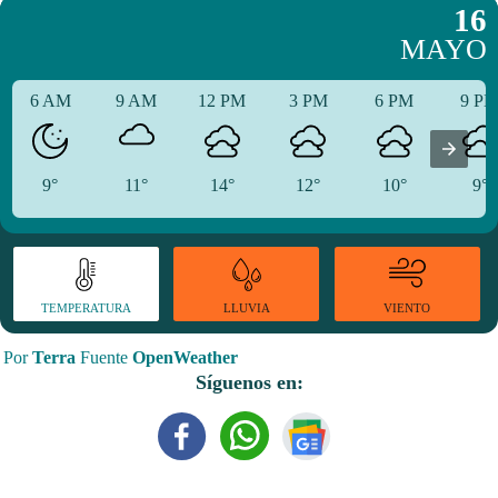
16
MAYO
6 AM
9 AM
12 PM
3 PM
6 PM
9 P
9°
11°
14°
12°
10°
9°
TEMPERATURA
VIENTO
LLUVIA
Por
Terra
Fuente
OpenWeather
Síguenos en: