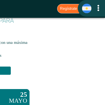
 PARA
 con una máxima
s
25
MAYO