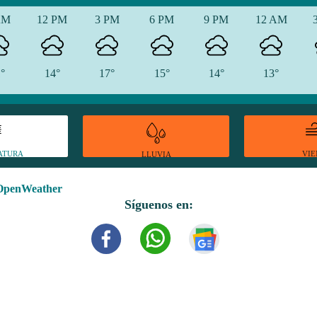
AM
12 PM
3 PM
6 PM
9 PM
12 AM
1°
14°
17°
15°
14°
13°
ATURA
VI
LLUVIA
OpenWeather
Síguenos en: