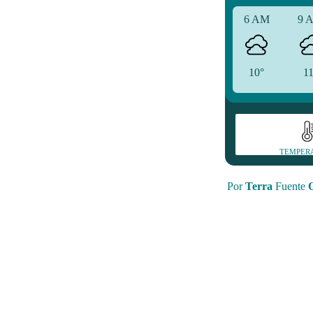
6 AM
9 
10°
1
TEMPER
Por
Terra
Fuente