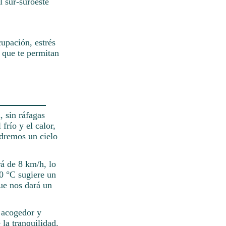
l sur-suroeste
upación, estrés
 que te permitan
, sin ráfagas
frío y el calor,
ndremos un cielo
rá de 8 km/h, lo
20 °C sugiere un
ue nos dará un
n acogedor y
 la tranquilidad.