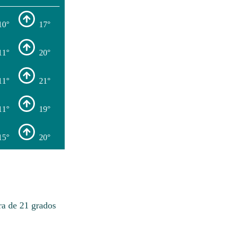
10°
17°
11°
20°
11°
21°
11°
19°
15°
20°
ra de 21 grados