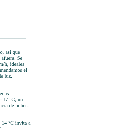
o, así que
 afuera. Se
m/h, ideales
comendamos el
e luz.
penas
e 17 °C, un
ncia de nubes.
 14 °C invita a