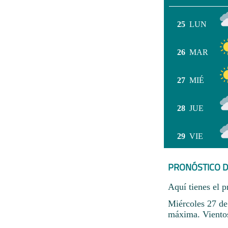
25
LUN
26
MAR
27
MIÉ
28
JUE
29
VIE
PRONÓSTICO D
Aquí tienes el p
Miércoles 27 de
máxima. Vientos