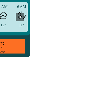
3 AM
6 AM
9 AM
12°
11°
13°
ENTO