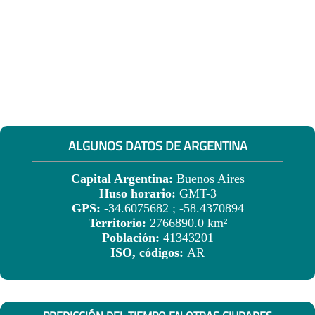
ALGUNOS DATOS DE ARGENTINA
Capital Argentina:
Buenos Aires
Huso horario:
GMT-3
GPS:
-34.6075682 ; -58.4370894
Territorio:
2766890.0 km²
Población:
41343201
ISO, códigos:
AR