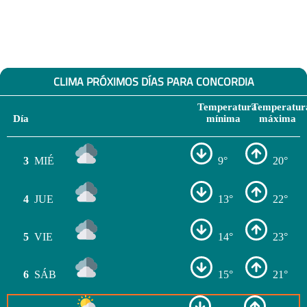
CLIMA PRÓXIMOS DÍAS PARA CONCORDIA
Temperatura
Temperatur
Día
mínima
máxima
3
MIÉ
9°
20°
4
JUE
13°
22°
5
VIE
14°
23°
6
SÁB
15°
21°