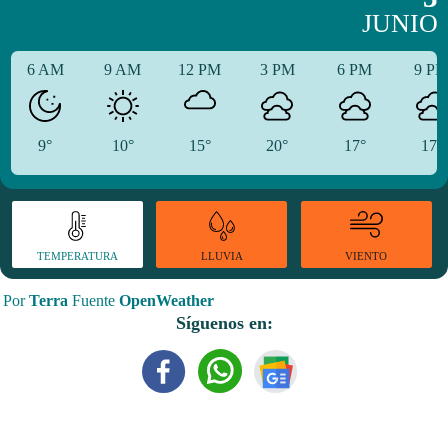
JUNIO
6 AM
9 AM
12 PM
3 PM
6 PM
9 P
9°
10°
15°
20°
17°
17°
TEMPERATURA
VIENTO
LLUVIA
Por
Terra
Fuente
OpenWeather
Síguenos en: