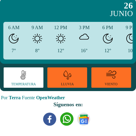
26
JUNIO
6 AM
9 AM
12 PM
3 PM
6 PM
9 P
7°
8°
12°
16°
12°
10°
TEMPERATURA
VIENTO
LLUVIA
Por
Terra
Fuente
OpenWeather
Síguenos en: