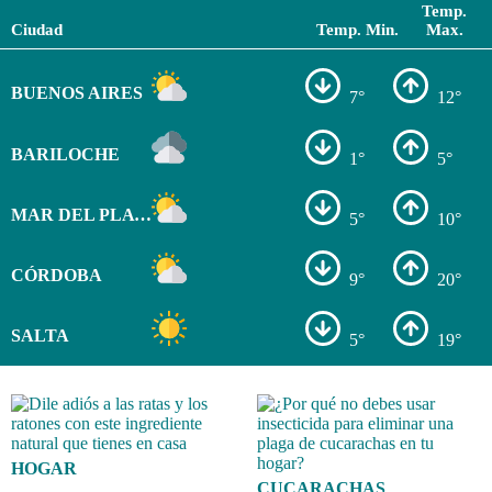
Temp.
Ciudad
Temp. Min.
Max.
BUENOS AIRES
7°
12°
BARILOCHE
1°
5°
MAR DEL PLATA
5°
10°
CÓRDOBA
9°
20°
SALTA
5°
19°
HOGAR
CUCARACHAS