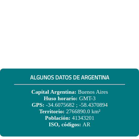
ALGUNOS DATOS DE ARGENTINA
Capital Argentina:
Buenos Aires
Huso horario:
GMT-3
GPS:
-34.6075682 ; -58.4370894
Territorio:
2766890.0 km²
Población:
41343201
ISO, códigos:
AR