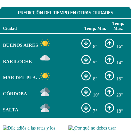
PREDICCIÓN DEL TIEMPO EN OTRAS CIUDADES
Temp.
Ciudad
Temp. Min.
Max.
BUENOS AIRES
8°
16°
BARILOCHE
5°
14°
MAR DEL PLATA
8°
15°
CÓRDOBA
10°
20°
SALTA
7°
18°