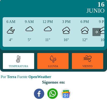
16
JUNIO
6 AM
9 AM
12 PM
3 PM
6 PM
9 P
4°
5°
11°
16°
12°
10°
TEMPERATURA
VIENTO
LLUVIA
Por
Terra
Fuente
OpenWeather
Síguenos en: