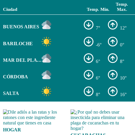
Temp.
Ciudad
Temp. Min.
Max.
BUENOS AIRES
7°
12°
BARILOCHE
-6°
0°
MAR DEL PLATA
6°
8°
CÓRDOBA
6°
10°
SALTA
8°
16°
HOGAR