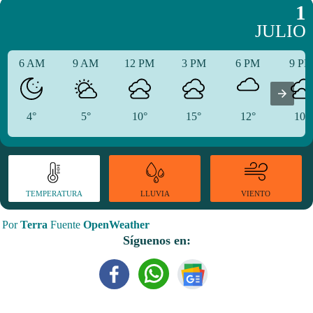
1
JULIO
6 AM
9 AM
12 PM
3 PM
6 PM
9 P
4°
5°
10°
15°
12°
10°
TEMPERATURA
VIENTO
LLUVIA
Por
Terra
Fuente
OpenWeather
Síguenos en: