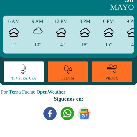
MAYO
6 AM
9 AM
12 PM
3 PM
6 PM
9 P
11°
10°
14°
18°
15°
14°
TEMPERATURA
VIENTO
LLUVIA
Por
Terra
Fuente
OpenWeather
Síguenos en: