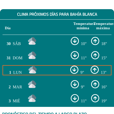
CLIMA PRÓXIMOS DÍAS PARA BAHÍA BLANCA
Temperatura
Temperatur
Día
mínima
máxima
30
SÁB
10°
18°
31
DOM
11°
15°
1
LUN
9°
13°
2
MAR
9°
16°
3
MIÉ
11°
19°