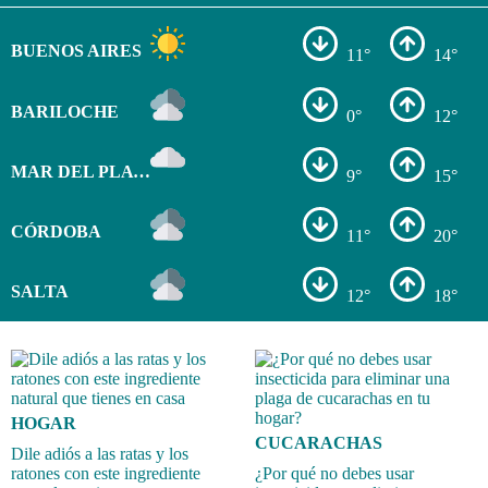
BUENOS AIRES
11°
14°
BARILOCHE
0°
12°
MAR DEL PLATA
9°
15°
CÓRDOBA
11°
20°
SALTA
12°
18°
HOGAR
CUCARACHAS
Dile adiós a las ratas y los
ratones con este ingrediente
¿Por qué no debes usar