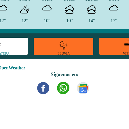
17°
12°
10°
10°
14°
17°
ATURA
VI
LLUVIA
OpenWeather
Síguenos en: