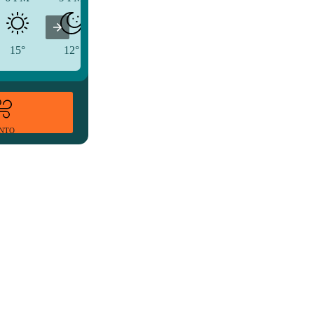
15°
12°
10°
ENTO