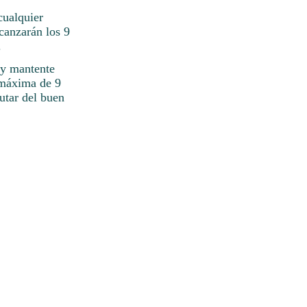
cualquier
lcanzarán los 9
.
r y mantente
 máxima de 9
rutar del buen