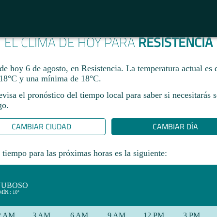
EL CLIMA DE HOY PARA
RESISTENCIA
de hoy 6 de agosto, en Resistencia. La temperatura actual es
18°C y una mínima de 18°C.​
revisa el pronóstico del tiempo local para saber si necesitarás 
go.
CAMBIAR CIUDAD
CAMBIAR DÍA
 tiempo para las próximas horas es la siguiente:
NUBOSO
MÍN.: 10°
2 AM
3 AM
6 AM
9 AM
12 PM
3 PM