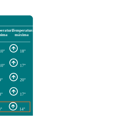
eratura
Temperatura
nima
máxima
10°
18°
10°
17°
9°
20°
8°
17°
8°
14°