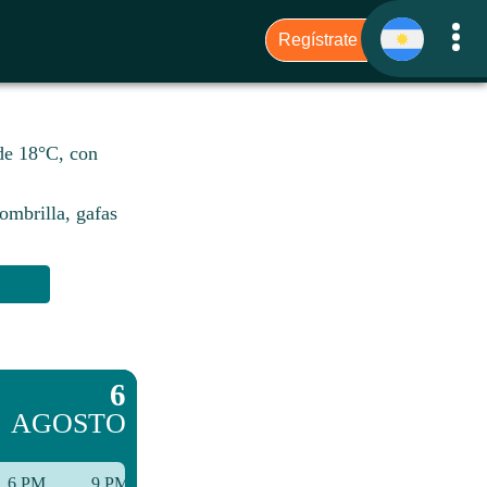
 de 18°C, con
sombrilla, gafas
6
AGOSTO
6 PM
9 PM
12 AM