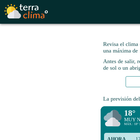
Revisa el clima 
una máxima de 
Antes de salir, 
de sol o un abri
La previsión del
18°
MUY 
MÁX.: 18° 
AHORA
1