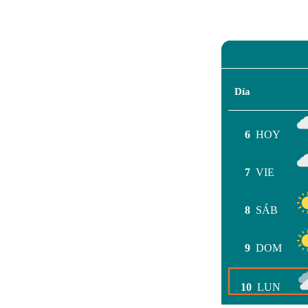
Día
6
HOY
7
VIE
8
SÁB
9
DOM
10
LUN